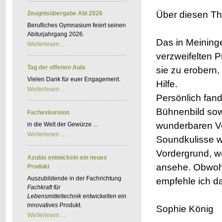
Kfz-
BKF
Über diesen Th
Zeugnisübergabe Abi 2026
Berufliches Gymnasium feiert seinen
Abiturjahrgang 2026.
Das in Meining
Zeugnisübergabe
Weiterlesen …
Abi
verzweifelten P
2026
Tag der offenen Aula
sie zu erobern
Vielen Dank für euer Engagement.
Hilfe.
Tag
Weiterlesen …
der
Persönlich fan
offenen
Aula
Bühnenbild sow
Fachexkursion
wunderbaren Ve
in die Welt der Gewürze ...
Fachexkursion
Weiterlesen …
Soundkulisse wa
Vordergrund, w
Azubis entwickeln ein neues
ansehe. Obwohl
Produkt
Auszubildende in der Fachrichtung
empfehle ich d
Fachkraft für
Lebensmitteltechnik
entwickelten ein
innovatives Produkt.
Sophie König
Azubis
Weiterlesen …
entwickeln