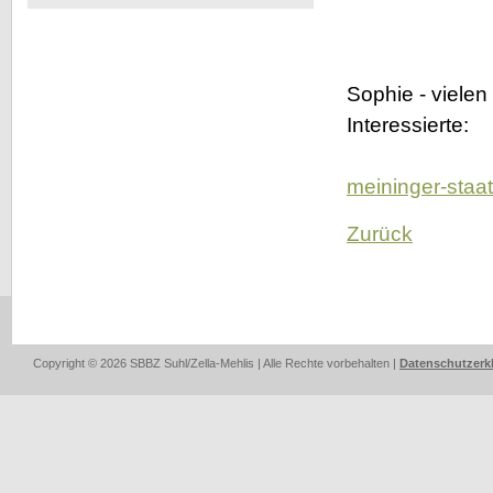
ein
neues
Produkt
Sophie - vielen
Interessierte:
meininger-staat
Zurück
Copyright © 2026 SBBZ Suhl/Zella-Mehlis | Alle Rechte vorbehalten |
Datenschutzerk