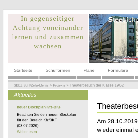
In gegenseitiger
Achtung voneinander
lernen und zusammen
wachsen
Navigation
Startseite
Schulformen
Pläne
Formulare
überspringen
Theaterbesuch der Klasse 19G2
SBBZ Suhl/Zella-Mehlis
Projekte
Aktuelles
Theaterbes
neuer Blockplan Kfz-BKF
Beachten Sie den neuen Blockplan
für den Bereich Kfz/BKF
Am 28.10.2019 
(03.07.2026).
wieder einmal e
neuer
Weiterlesen …
Blockplan