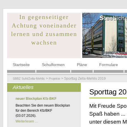
In gegenseitiger
Achtung voneinander
lernen und zusammen
wachsen
Navigation
Startseite
Schulformen
Pläne
Formulare
überspringen
Sporttag Zella-Mehlis 2019
SBBZ Suhl/Zella-Mehlis
Projekte
Aktuelles
Sporttag 2
neuer Blockplan Kfz-BKF
Mit Freude Spor
Beachten Sie den neuen Blockplan
für den Bereich Kfz/BKF
Spaß haben ...
(03.07.2026).
unter diesem M
neuer
Weiterlesen …
Blockplan