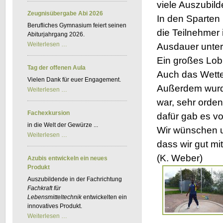
viele Auszubild
Kfz-
BKF
Zeugnisübergabe Abi 2026
In den Sparten
Berufliches Gymnasium feiert seinen
die Teilnehmer 
Abiturjahrgang 2026.
Zeugnisübergabe
Weiterlesen …
Ausdauer unter
Abi
2026
Ein großes Lob 
Tag der offenen Aula
Auch das Wetter
Vielen Dank für euer Engagement.
Außerdem wurde
Tag
Weiterlesen …
der
war, sehr orden
offenen
Aula
Fachexkursion
dafür gab es v
in die Welt der Gewürze ...
Wir wünschen u
Fachexkursion
Weiterlesen …
dass wir gut mi
(K. Weber)
Azubis entwickeln ein neues
Produkt
Auszubildende in der Fachrichtung
Fachkraft für
Lebensmitteltechnik
entwickelten ein
innovatives Produkt.
Azubis
Weiterlesen …
entwickeln