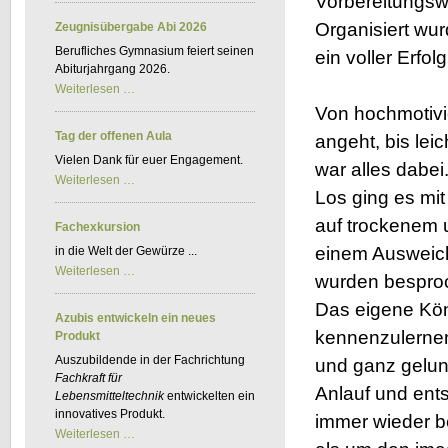
Vorbereitungsw
Kfz-
BKF
Organisiert wur
Zeugnisübergabe Abi 2026
Berufliches Gymnasium feiert seinen
ein voller Erfolg
Abiturjahrgang 2026.
Zeugnisübergabe
Weiterlesen …
Abi
Von hochmotivi
2026
Tag der offenen Aula
angeht, bis lei
Vielen Dank für euer Engagement.
war alles dabei
Tag
Weiterlesen …
der
Los ging es mi
offenen
Aula
auf trockenem
Fachexkursion
einem Auswei
in die Welt der Gewürze ...
Fachexkursion
Weiterlesen …
wurden bespro
Das eigene Kön
Azubis entwickeln ein neues
kennenzulernen 
Produkt
Auszubildende in der Fachrichtung
und ganz gelun
Fachkraft für
Anlauf und ent
Lebensmitteltechnik
entwickelten ein
innovatives Produkt.
immer wieder b
Azubis
Weiterlesen …
entwickeln