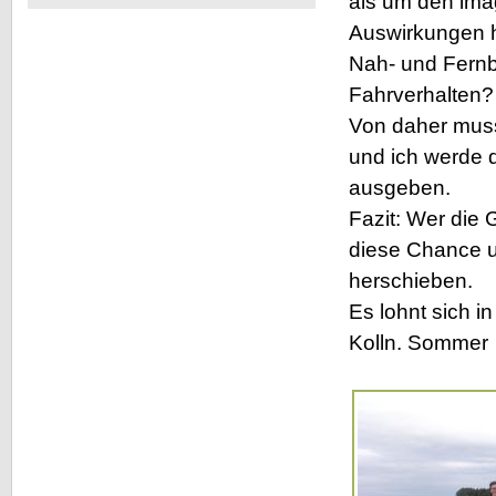
als um den imag
ein
Auswirkungen h
neues
Produkt
Nah- und Fernb
Fahrverhalten? 
Von daher muss
und ich werde d
ausgeben.
Fazit: Wer die G
diese Chance un
herschieben.
Es lohnt sich in
Kolln. Sommer