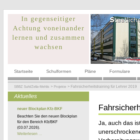
In gegenseitiger
Achtung voneinander
lernen und zusammen
wachsen
Navigation
Startseite
Schulformen
Pläne
Formulare
überspringen
Fahrsicherheitstraining für Lehrer 2019
SBBZ Suhl/Zella-Mehlis
Projekte
Aktuelles
Fahrsicherh
neuer Blockplan Kfz-BKF
Beachten Sie den neuen Blockplan
für den Bereich Kfz/BKF
Ja, auch das i
(03.07.2026).
unerschrockene
neuer
Weiterlesen …
Blockplan