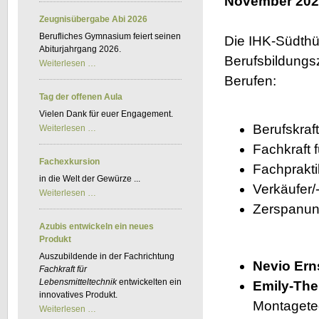
November 202
Kfz-
BKF
Zeugnisübergabe Abi 2026
Berufliches Gymnasium feiert seinen
Die IHK-Südthür
Abiturjahrgang 2026.
Berufsbildungs
Zeugnisübergabe
Weiterlesen …
Abi
Berufen:
2026
Tag der offenen Aula
Vielen Dank für euer Engagement.
Berufskraft
Tag
Weiterlesen …
der
Fachkraft f
offenen
Aula
Fachexkursion
Fachprakti
in die Welt der Gewürze ...
Verkäufer/-
Fachexkursion
Weiterlesen …
Zerspanun
Azubis entwickeln ein neues
Produkt
Auszubildende in der Fachrichtung
Nevio Ern
Fachkraft für
Lebensmitteltechnik
entwickelten ein
Emily-The
innovatives Produkt.
Montagete
Azubis
Weiterlesen …
entwickeln