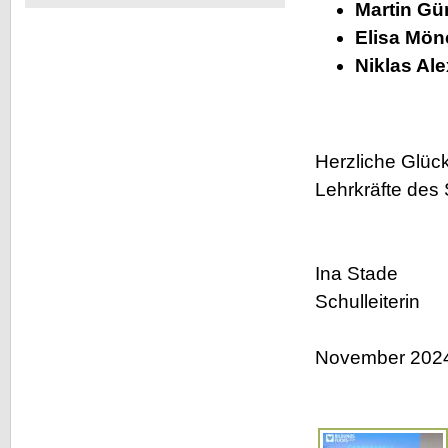
Martin Gü
ein
neues
Elisa Mön
Produkt
Niklas Al
Herzliche Glüc
Lehrkräfte des
Ina Stade
Schulleiterin
November 202