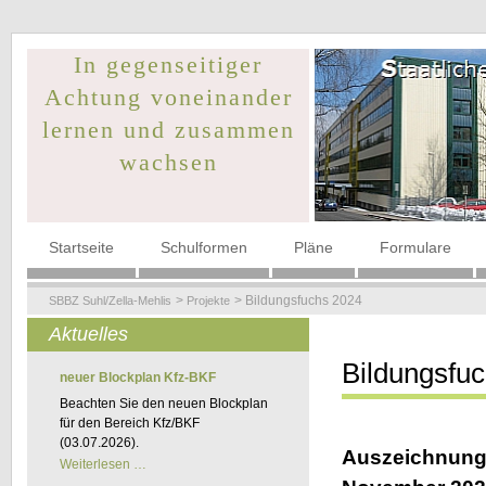
In gegenseitiger
Achtung voneinander
lernen und zusammen
wachsen
Navigation
Startseite
Schulformen
Pläne
Formulare
überspringen
Bildungsfuchs 2024
SBBZ Suhl/Zella-Mehlis
Projekte
Aktuelles
Bildungsfu
neuer Blockplan Kfz-BKF
Beachten Sie den neuen Blockplan
für den Bereich Kfz/BKF
(03.07.2026).
Auszeichnungs
neuer
Weiterlesen …
Blockplan